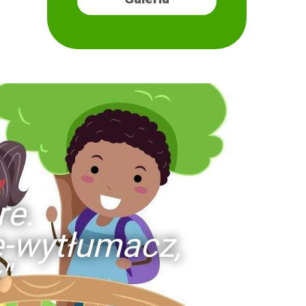
re.
ie-wytłumacz,
"