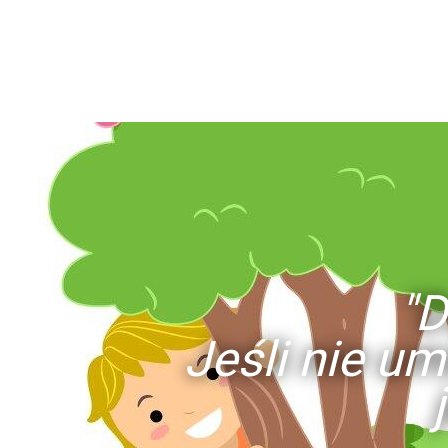
"D
Jeśli nie um