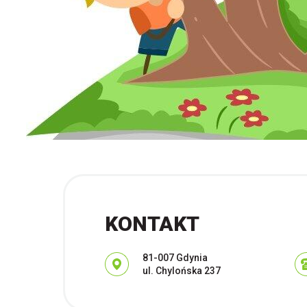
KONTAKT
Adres pocztowy:
81-007 Gdynia
ul. Chylońska 237