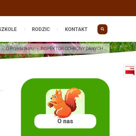
SZKOLE
RODZIC
KONTAKT
>
O Przedszkolu
>
INSPEKTOR OCHRONY DANYCH ...
O nas