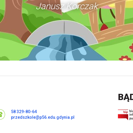
Janusz Korczak
BĄ
58 329-80-64
przedszkole@p56.edu.gdynia.pl