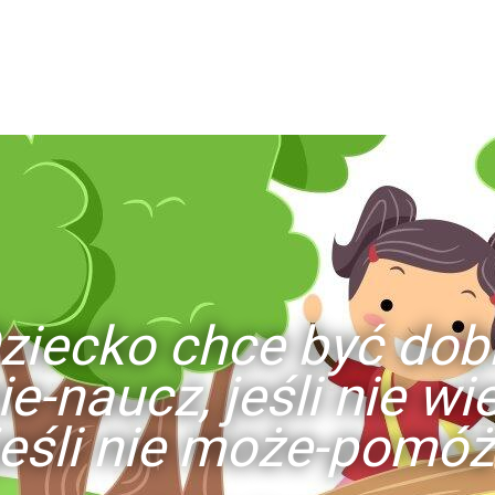
ziecko chce być dob
ie-naucz, jeśli nie w
jeśli nie może-pomóż