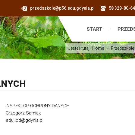
przedszkole@p56.edu.gdynia.pl
58 329-80-64
START
PRZED
Jesteś tutaj:
Home
>
Przedszkole
ANYCH
INSPEKTOR OCHRONY DANYCH
Grzegorz Sarniak
edu.iod@gdynia.pl