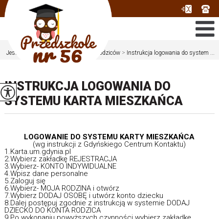
Jesteś tutaj:
Home
>
Rodzic
>
Dla Rodziców
>
Instrukcja logowania do system ...
INSTRUKCJA LOGOWANIA DO
SYSTEMU KARTA MIESZKAŃCA
LOGOWANIE DO SYSTEMU KARTY MIESZKAŃCA
(wg instrukcji z Gdyńskiego Centrum Kontaktu)
1.Karta.um.gdynia.pl
2.Wybierz zakładkę REJESTRACJA
3.Wybierz- KONTO INDYWIDUALNE
4.Wpisz dane personalne
5.Zaloguj się
6.Wybierz- MOJA RODZINA i otwórz
7.Wybierz DODAJ OSOBĘ i utwórz konto dziecku
8.Dalej postępuj zgodnie z instrukcją w systemie DODAJ
DZIECKO DO KONTA RODZICA
9.Po wykonaniu powyższych czynności wybierz zakładkę