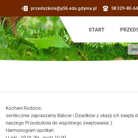
przedszkole@p56.edu.gdynia.pl
58 329-80-64
START
PRZED
Jes
Kochani Rodzice,
serdecznie zapraszamy Babcie i Dziadków z okazji ich święta 
naszego Przedszkola do wspólnego świętowania :)
Harmonogram spotkań:
I Liski - 19.01.26r., godz.10.00