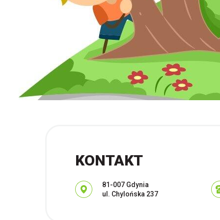
KONTAKT
Adres pocztowy:
81-007 Gdynia
ul. Chylońska 237