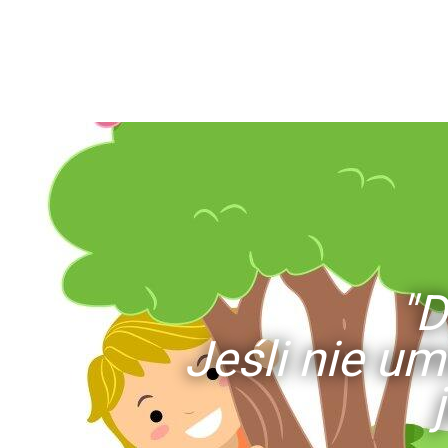
"D
Jeśli nie um