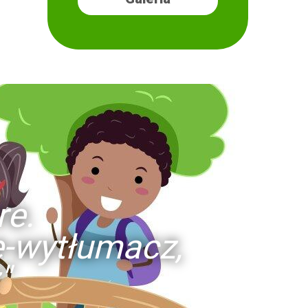
re.
ie-wytłumacz,
"