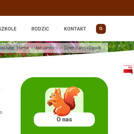
SZKOLE
RODZIC
KONTAKT
teś tutaj:
Home
>
Aktualności
>
Dzień Babci i Dziadk ...
do
O nas