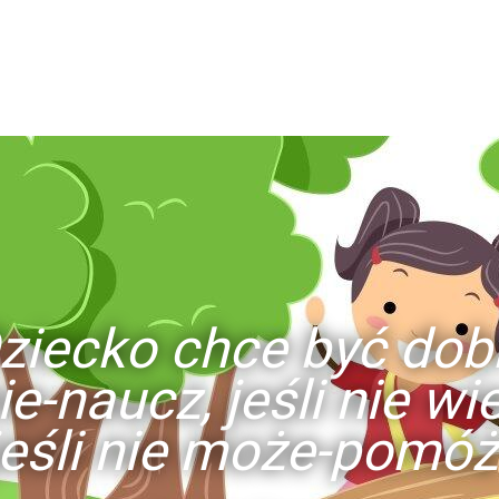
ziecko chce być dob
ie-naucz, jeśli nie w
jeśli nie może-pomóż