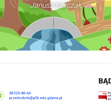
Janusz Korczak
BĄ
58 329-80-64
przedszkole@p56.edu.gdynia.pl