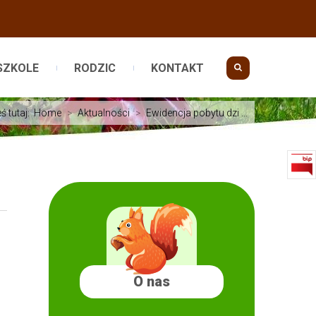
SZKOLE
RODZIC
KONTAKT
ś tutaj:
Home
>
Aktualności
>
Ewidencja pobytu dzi ...
O nas