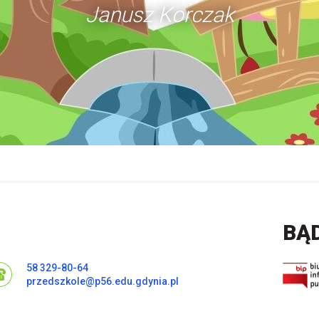
Janusz Korczak
BĄ
58 329-80-64
przedszkole@p56.edu.gdynia.pl