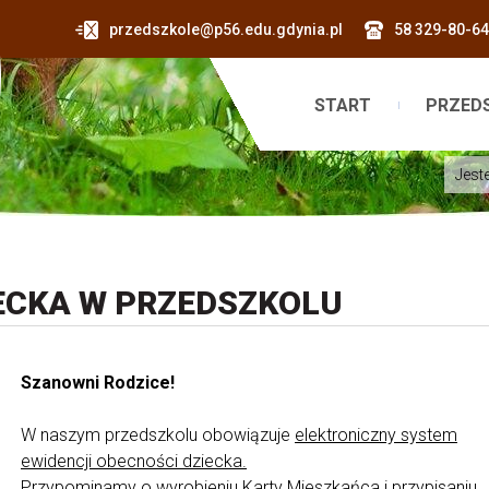
przedszkole@p56.edu.gdynia.pl
58 329-80-64
START
PRZED
Jeste
ECKA W PRZEDSZKOLU
Szanowni Rodzice!
W naszym przedszkolu obowiązuje
elektroniczny system
ewidencji obecności dziecka.
Przypominamy o wyrobieniu Karty Mieszkańca i przypisaniu