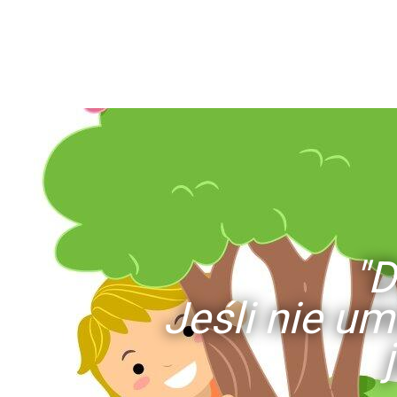
"D
Jeśli nie um