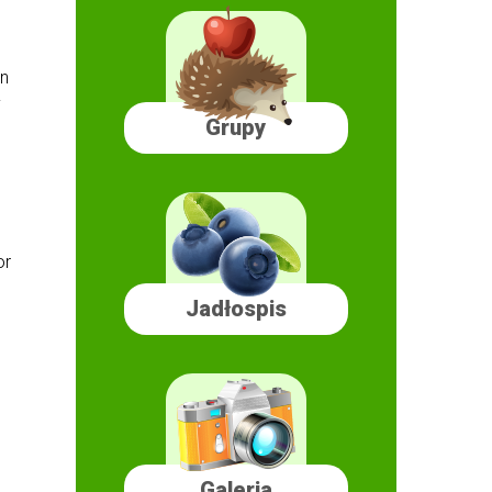
n
y
Grupy
r
Jadłospis
Galeria