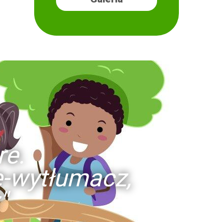
re.
ie-wytłumacz,
"