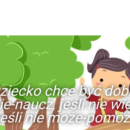
ziecko chce być dob
ie-naucz, jeśli nie w
jeśli nie może-pomóż