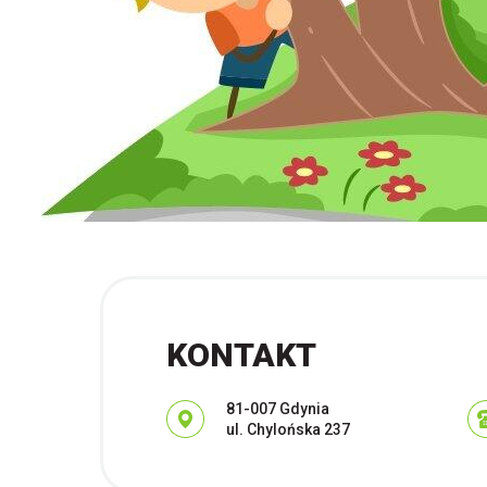
KONTAKT
Adres pocztowy:
81-007 Gdynia
ul. Chylońska 237