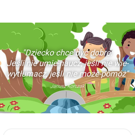
"Dziecko chce być dobre.
Jeśli nie umie-naucz, jeśli nie wie-
wytłumacz, jeśli nie może-pomóż"
Janusz Korczak