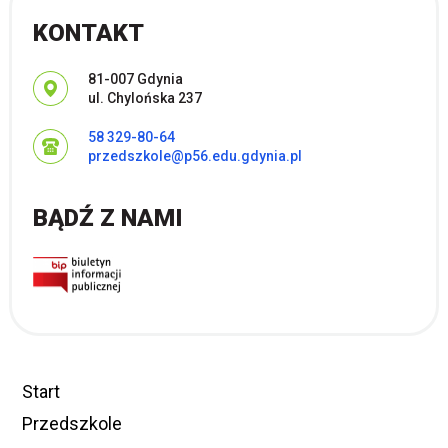
KONTAKT
Adres pocztowy:
81-007 Gdynia
ul. Chylońska 237
58 329-80-64
przedszkole@p56.edu.gdynia.pl
BĄDŹ Z NAMI
Start
Przedszkole