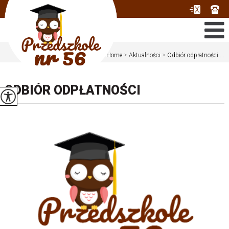
Jesteś tutaj:
Home
>
Aktualności
>
Odbiór odpłatności ...
ODBIÓR ODPŁATNOŚCI