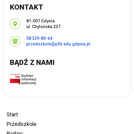
KONTAKT
Adres pocztowy:
81-007 Gdynia
ul. Chylońska 237
58 329-80-64
przedszkole@p56.edu.gdynia.pl
BĄDŹ Z NAMI
Start
Przedszkole
Rodzic