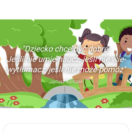
"Dziecko chce być dobre.
Jeśli nie umie-naucz, jeśli nie wie-
wytłumacz, jeśli nie może-pomóż"
Janusz Korczak