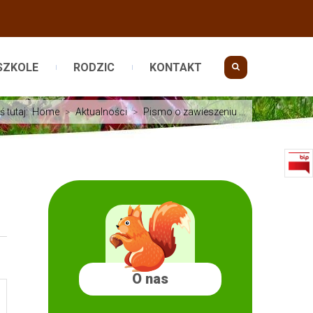
SZKOLE
RODZIC
KONTAKT
ś tutaj:
Home
>
Aktualności
>
Pismo o zawieszeniu ...
O nas