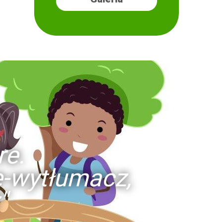
re.
ie-wytłumacz,
"