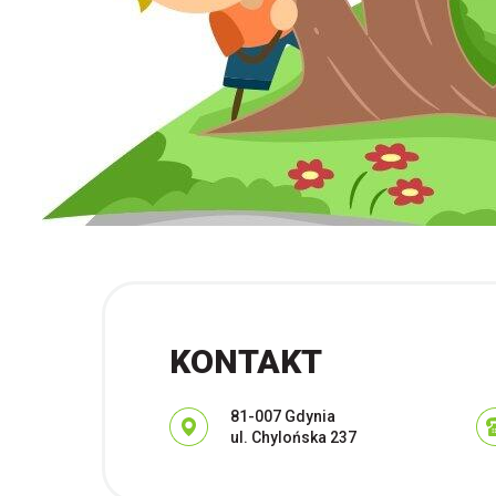
KONTAKT
Adres pocztowy:
81-007 Gdynia
ul. Chylońska 237