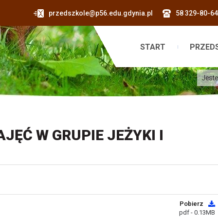
przedszkole@p56.edu.gdynia.pl
58 329-80-64
START
PRZED
Jeste
JĘĆ W GRUPIE JEŻYKI I
Pobierz
pdf - 0.13MB