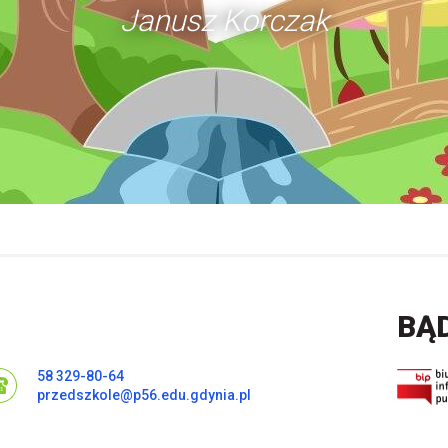
Janusz Korczak
BĄ
58 329-80-64
przedszkole@p56.edu.gdynia.pl