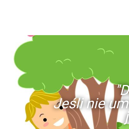
"D
Jeśli nie um