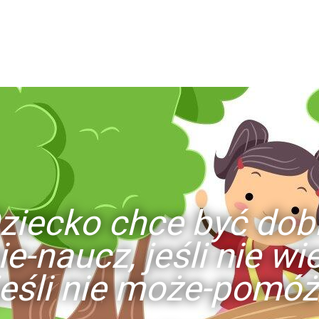
ziecko chce być dob
ie-naucz, jeśli nie w
jeśli nie może-pomóż