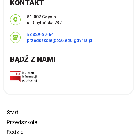
KONTAKT
Adres pocztowy:
81-007 Gdynia
ul. Chylońska 237
58 329-80-64
przedszkole@p56.edu.gdynia.pl
BĄDŹ Z NAMI
Start
Przedszkole
Rodzic