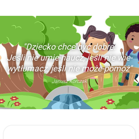
"Dziecko chce być dobre.
Jeśli nie umie-naucz, jeśli nie wie-
wytłumacz, jeśli nie może-pomóż"
Janusz Korczak