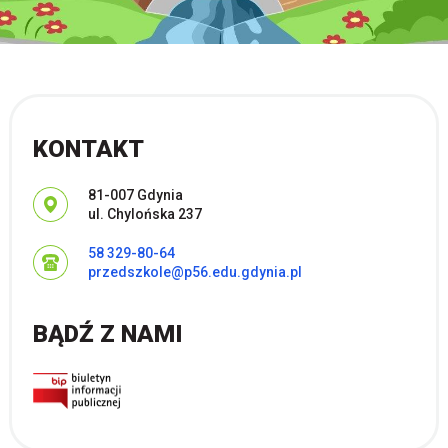
KONTAKT
Adres pocztowy:
81-007 Gdynia
ul. Chylońska 237
58 329-80-64
przedszkole@p56.edu.gdynia.pl
BĄDŹ Z NAMI