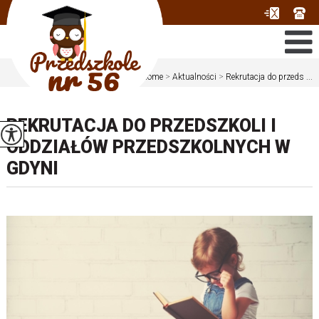
Jesteś tutaj:
Home
>
Aktualności
>
Rekrutacja do przeds ...
REKRUTACJA DO PRZEDSZKOLI I
ODDZIAŁÓW PRZEDSZKOLNYCH W
GDYNI