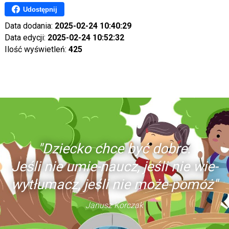
Udostępnij
Data dodania:
2025-02-24 10:40:29
Data edycji:
2025-02-24 10:52:32
Ilość wyświetleń:
425
"Dziecko chce być dobre.
Jeśli nie umie-naucz, jeśli nie wie-
wytłumacz, jeśli nie może-pomóż"
Janusz Korczak